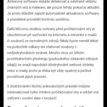
Antivirový software dokáže detekovat a odstranit většinu
známých virů a malware, ale pouze tehdy, pokud je aktuální.
Je proto důležité zajistit automatické aktualizace softwaru
a pravidelně provádět kontrolu systému.
Další klíčovou složkou ochrany před počítačovými viry je
obezřetnost při surfování na internetu a otevírání e-mailů
či souborů ze neznámých zdrojů. Nikdy byste neměli klikat
na podezřelé odkazy ani stahovat soubory z
nedůvěryhodných stránek. Mnoho virus se šířícím
prostřednictvím phishingu (podvodného získávání citlivých
údajů) se snaží napodobit důvěryhodné webové stránky
nebo e-maily, proto je třeba být vždy opatrný a pečlivě
prověřovat jejich pravost.
S dodržováním těchto jednoduchých pravidel můžete
minimalizovat riziko infekce počítačovými viry a udržet své
zařízení i osobní data v bezpečí.