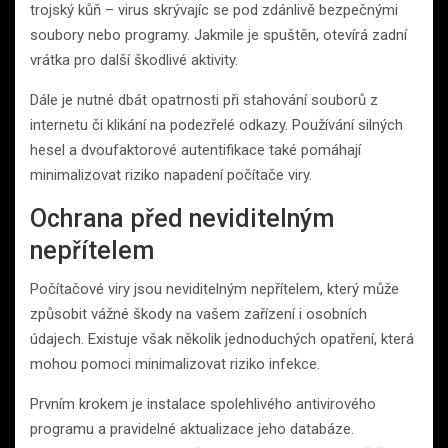
trojský kůň – virus skrývajíc se pod zdánlivě bezpečnými
soubory nebo programy. Jakmile je spuštěn, otevírá zadní
vrátka pro další škodlivé aktivity.
Dále je nutné dbát opatrnosti při stahování souborů z
internetu či klikání na podezřelé odkazy. Používání silných
hesel a dvoufaktorové autentifikace také pomáhají
minimalizovat riziko napadení počítače viry.
Ochrana před neviditelným
nepřítelem
Počítačové viry jsou neviditelným nepřítelem, který může
způsobit vážné škody na vašem zařízení i osobních
údajech. Existuje však několik jednoduchých opatření, která
mohou pomoci minimalizovat riziko infekce.
Prvním krokem je instalace spolehlivého antivirového
programu a pravidelné aktualizace jeho databáze.