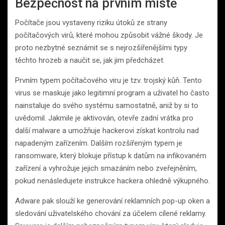
Bezpečnost na prvním místě
Počítače jsou vystaveny riziku útoků ze strany
počítačových virů, které mohou způsobit vážné škody. Je
proto nezbytné seznámit se s nejrozšířenějšími typy
těchto hrozeb a naučit se, jak jim předcházet.
Prvním typem počítačového viru je tzv. trojský kůň. Tento
virus se maskuje jako legitimní program a uživatel ho často
nainstaluje do svého systému samostatně, aniž by si to
uvědomil. Jakmile je aktivován, otevře zadní vrátka pro
další malware a umožňuje hackerovi získat kontrolu nad
napadeným zařízením. Dalším rozšířeným typem je
ransomware, který blokuje přístup k datům na infikovaném
zařízení a vyhrožuje jejich smazáním nebo zveřejněním,
pokud nenásledujete instrukce hackera ohledně výkupného.
Adware pak slouží ke generování reklamních pop-up oken a
sledování uživatelského chování za účelem cílené reklamy.