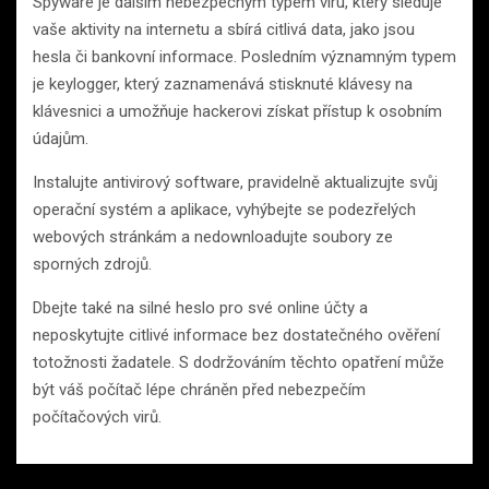
Spyware je dalším nebezpečným typem viru, který sleduje
vaše aktivity na internetu a sbírá citlivá data, jako jsou
hesla či bankovní informace. Posledním významným typem
je keylogger, který zaznamenává stisknuté klávesy na
klávesnici a umožňuje hackerovi získat přístup k osobním
údajům.
Instalujte antivirový software, pravidelně aktualizujte svůj
operační systém a aplikace, vyhýbejte se podezřelých
webových stránkám a nedownloadujte soubory ze
sporných zdrojů.
Dbejte také na silné heslo pro své online účty a
neposkytujte citlivé informace bez dostatečného ověření
totožnosti žadatele. S dodržováním těchto opatření může
být váš počítač lépe chráněn před nebezpečím
počítačových virů.