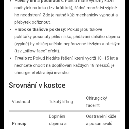
Povislý krk a podbradek:
Pokud máte výrazný kožní
nadbytek na krku (tzv. krůtí krk), žádné množství výplně
ho neodstraní. Zde je nutné kůži mechanicky vypnout a
přebytek odříznout.
Hluboké tkáňové poklesy:
Pokud jsou tukové
polštářky posunuty příliš nízko, přidávání dalšího objemu
(výplně) by obličej udělalo nepřirozeně těžkým a oteklým
(tzv. „pillow face“ efekt).
Trvalost:
Pokud hledáte řešení, které vydrží 10–15 let a
nechcete chodit na doplňování každých 18 měsíců, je
chirurgie efektivnější investicí.
Srovnání v kostce
Chirurgický
Vlastnost
Tekutý lifting
facelift
Doplnění
Odstranění kůže
Princip
objemu a
a posun svalů