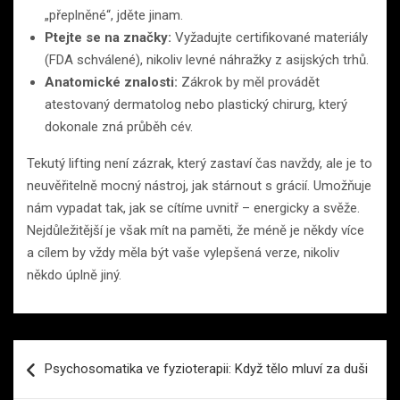
„přeplněné“, jděte jinam.
Ptejte se na značky:
Vyžadujte certifikované materiály
(FDA schválené), nikoliv levné náhražky z asijských trhů.
Anatomické znalosti:
Zákrok by měl provádět
atestovaný dermatolog nebo plastický chirurg, který
dokonale zná průběh cév.
Tekutý lifting není zázrak, který zastaví čas navždy, ale je to
neuvěřitelně mocný nástroj, jak stárnout s grácií. Umožňuje
nám vypadat tak, jak se cítíme uvnitř – energicky a svěže.
Nejdůležitější je však mít na paměti, že méně je někdy více
a cílem by vždy měla být vaše vylepšená verze, nikoliv
někdo úplně jiný.
Navigace
Psychosomatika ve fyzioterapii: Když tělo mluví za duši
pro