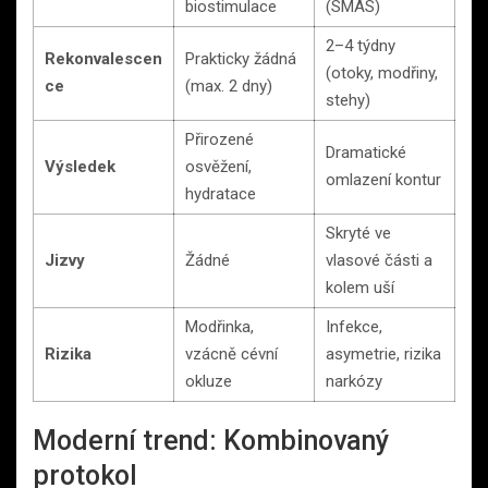
biostimulace
(SMAS)
2–4 týdny
Rekonvalescen
Prakticky žádná
(otoky, modřiny,
ce
(max. 2 dny)
stehy)
Přirozené
Dramatické
Výsledek
osvěžení,
omlazení kontur
hydratace
Skryté ve
Jizvy
Žádné
vlasové části a
kolem uší
Modřinka,
Infekce,
Rizika
vzácně cévní
asymetrie, rizika
okluze
narkózy
Moderní trend: Kombinovaný
protokol