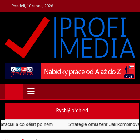
Skip
Pondělí, 10 srpna, 2026
to
content
PRESS.PROFI-MEDIA.CZ
PRESS, AKTUALITY A ZAJÍMAVOSTI
Rychlý přehled
cial a co dělat po něm
Strategie omlazení: Jak kombinovat Re